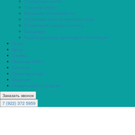
Утолщенные ногти
Трещина стопы
Излишняя потливость ног
Отслоение ногтя от ногтевого ложа
Стержневая (твердая) мозоль
Бородавки
Корректирующие ортопедические стельки
О нас
Цены
Отзывы
Примеры работ
Контакты
Средства ухода
Вакансии
Подарочный сертификат
Заказать звонок
7 (922) 372 5959